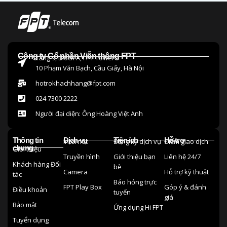
Công ty Cổ phần Viễn thông FPT
Tầng 9, Block A, FPT Tower
10 Phạm Văn Bạch, Cầu Giấy, Hà Nội
hotrokhachhang@fpt.com
024 7300 2222
Người đại diện: Ông Hoàng Việt Anh
Thông tin
Dịch vụ
Tiện ích
Hỗ trợ
Internet
Đăng ký dịch vụ
Điểm giao dịch
chung
Giới thiệu
Truyền hình
Giới thiệu bạn
Liên hệ 24/7
Khách hàng Đối
bè
Camera
Hỗ trợ kỹ thuật
tác
Báo hỏng trực
FPT Play Box
Góp ý & đánh
Điều khoản
tuyến
giá
Bảo mật
Ứng dụng Hi FPT
Tuyển dụng