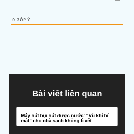
0
GÓP Ý
Bài viết liên quan
Máy hút bụi hút được nước: “Vũ khí bí
mật” cho nhà sạch không tì vết