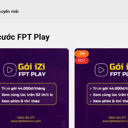
huyến mãi
cước FPT Play
-9%
HOT