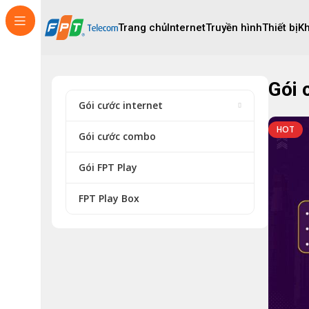
Trang chủ
Internet
Truyền hình
Thiết bị
K
Gói 
Gói cước internet
HOT
Gói cước combo
Gói FPT Play
FPT Play Box
Hỗ trợ khách hàng
Tổng đài CSKH
Hỗ trợ qua Messenger