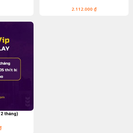
2.112.000
₫
12 tháng)
₫