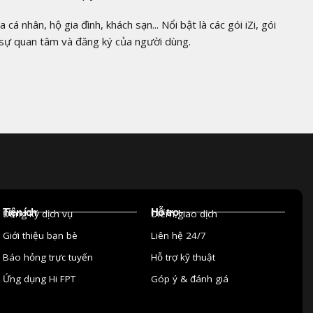
 nhân, hộ gia đình, khách sạn... Nổi bật là các gói iZi, gói
o sự quan tâm và đăng ký của người dùng.
Tiện ích
Hỗ trợ
Đăng ký dịch vụ
Điểm giao dịch
Giới thiệu bạn bè
Liên hệ 24/7
Báo hỏng trực tuyến
Hỗ trợ kỹ thuật
Ứng dụng Hi FPT
Góp ý & đánh giá