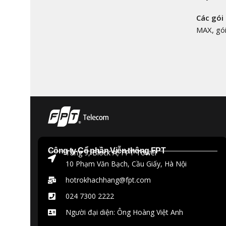
Các gói
MAX, gói
Công ty Cổ phần Viễn thông FPT
Tầng 9, Block A, FPT Tower
10 Phạm Văn Bạch, Cầu Giấy, Hà Nội
hotrokhachhang@fpt.com
024 7300 2222
Người đại diện: Ông Hoàng Việt Anh