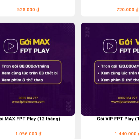
528.000
₫
720.000
₫
ói MAX FPT Play (12 tháng)
Gói VIP FPT Play (
1.056.000
₫
1.440.000