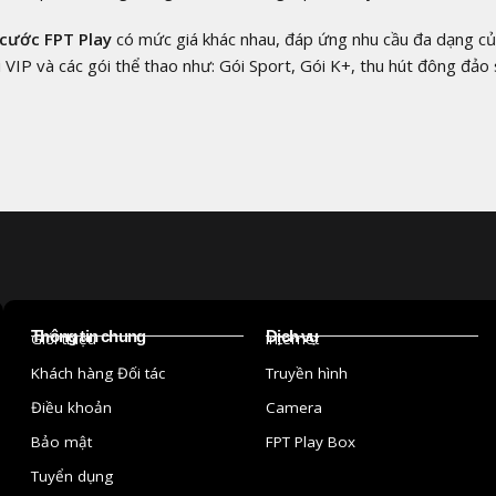
 cước FPT Play
có mức giá khác nhau, đáp ứng nhu cầu đa dạng của cá
 VIP và các gói thể thao như: Gói Sport, Gói K+, thu hút đông đả
Thông tin chung
Dịch vụ
Giới thiệu
Internet
Khách hàng Đối tác
Truyền hình
Điều khoản
Camera
Bảo mật
FPT Play Box
Tuyển dụng