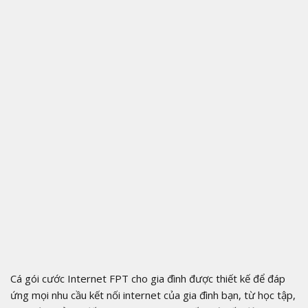
Cá gói cước Internet FPT cho gia đình được thiết kế để đáp
ứng mọi nhu cầu kết nối internet của gia đình bạn, từ học tập,