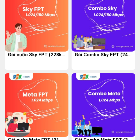
Gói cước Sky FPT (228k/tháng – 251k/tháng)
Gói Combo Sky FPT (246k/tháng – 270k/tháng)