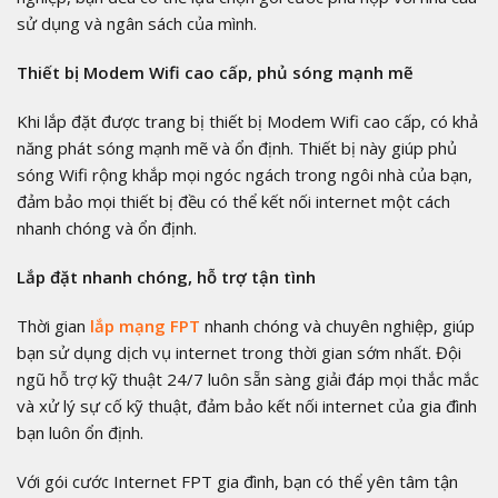
sử dụng và ngân sách của mình.
Thiết bị Modem Wifi cao cấp, phủ sóng mạnh mẽ
Khi lắp đặt được trang bị thiết bị Modem Wifi cao cấp, có khả
năng phát sóng mạnh mẽ và ổn định. Thiết bị này giúp phủ
sóng Wifi rộng khắp mọi ngóc ngách trong ngôi nhà của bạn,
đảm bảo mọi thiết bị đều có thể kết nối internet một cách
nhanh chóng và ổn định.
Lắp đặt nhanh chóng, hỗ trợ tận tình
Thời gian
lắp mạng FPT
nhanh chóng và chuyên nghiệp, giúp
bạn sử dụng dịch vụ internet trong thời gian sớm nhất. Đội
ngũ hỗ trợ kỹ thuật 24/7 luôn sẵn sàng giải đáp mọi thắc mắc
và xử lý sự cố kỹ thuật, đảm bảo kết nối internet của gia đình
bạn luôn ổn định.
Với gói cước Internet FPT gia đình, bạn có thể yên tâm tận