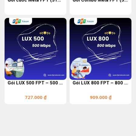
Gói cước Meta FPT (310k/tháng – 328k/tháng)
Gói Combo Meta FPT (337k/tháng – 346k/tháng)
Gói LUX 500 FPT – 500 Mbps
Gói LUX 800 FPT – 800 Mbps
727.000
₫
909.000
₫